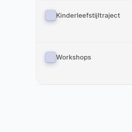
Kinderleefstijltraject
Sinds 1 januari 2023 zijn we ook gestart
voor kinderen. Vitaliteitscoach Helden
methodiek van: ‘Your Coach Next Door
verbinding tussen preventie en zorg o
overgewicht.
Workshops
Als Vitaliteitscoach Helden bieden wi
onze eigen locaties als op locaties va
Even Voorstellen: