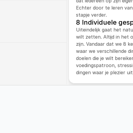
dat iedereen op zijn eige
Echter door te leren van
stapje verder.
8 Individuele ges
 met een leefstijltraject 
Uiteindelijk gaat het natu
 werkt met de 
wilt zetten. Altijd in het
’. En verzorgt de 
zijn. Vandaar dat we 8 k
nder kinderen met 
waar we verschillende di
doelen die je wilt bereike
voedingspatroon, stressi
j workshops aan op zowel 
dingen waar je plezier uit
n onze klanten.