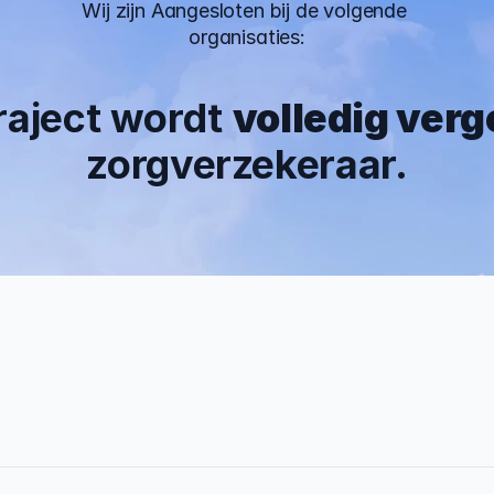
Wij zijn Aangesloten bij de volgende 
organisaties:
traject wordt 
volledig ver
zorgverzekeraar.
 Jaar
0%
rvaring
Traject afgerond