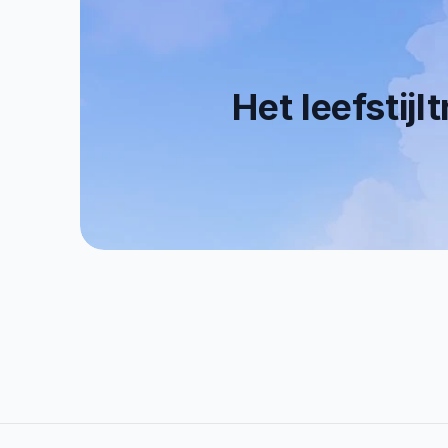
Het leefstijl
0+
0
Tevreden Klanten
   E