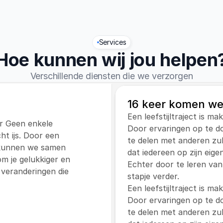
Services
Hoe kunnen wij jou helpen
Verschillende diensten die we verzorgen
16 keer komen we
Een leefstijltraject is ma
ar Geen enkele 
Door ervaringen op te do
ht ijs. Door een 
te delen met anderen zul j
 kunnen we samen 
dat iedereen op zijn eige
 je gelukkiger en 
Echter door te leren van
veranderingen die 
stapje verder.
Een leefstijltraject is ma
Door ervaringen op te do
te delen met anderen zul j