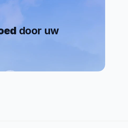
goed
 door uw 
0.7/5
Reviews