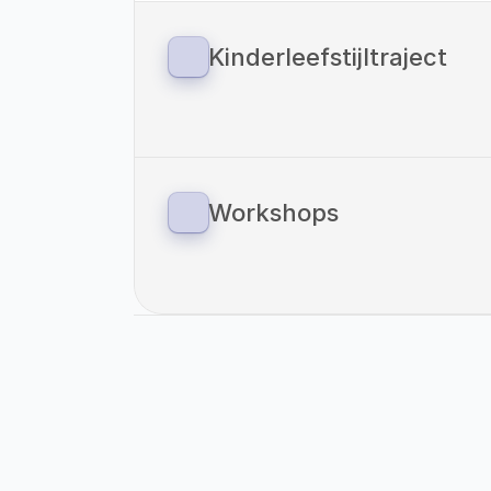
Kinderleefstijltraject
Sinds 1 januari 2023 zijn we ook gestart
voor kinderen. Vitaliteitscoach Helden
methodiek van: ‘Your Coach Next Door
verbinding tussen preventie en zorg o
overgewicht.
Workshops
Als Vitaliteitscoach Helden bieden wi
onze eigen locaties als op locaties va
Even Voorstellen: