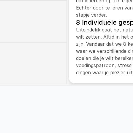
dat iedereen op zijn eige
Echter door te leren van
stapje verder.
8 Individuele ges
 met een leefstijltraject 
Uiteindelijk gaat het natu
 werkt met de 
wilt zetten. Altijd in het
’. En verzorgt de 
zijn. Vandaar dat we 8 k
nder kinderen met 
waar we verschillende di
doelen die je wilt bereike
voedingspatroon, stressi
j workshops aan op zowel 
dingen waar je plezier uit
n onze klanten.