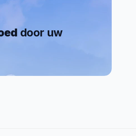
goed
 door uw 
0.7/5
Reviews