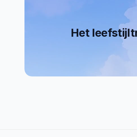
Het leefstijl
0+
0
Tevreden Klanten
   E