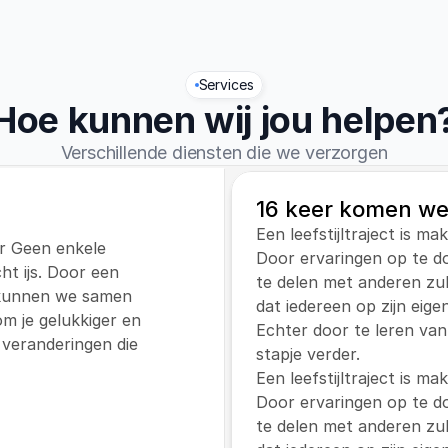
Services
Hoe kunnen wij jou helpen
Verschillende diensten die we verzorgen
16 keer komen we
Een leefstijltraject is ma
ar Geen enkele 
Door ervaringen op te do
ht ijs. Door een 
te delen met anderen zul j
 kunnen we samen 
dat iedereen op zijn eige
 je gelukkiger en 
Echter door te leren van
veranderingen die 
stapje verder.
Een leefstijltraject is ma
Door ervaringen op te do
te delen met anderen zul j