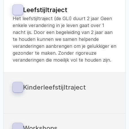
Leefstijltraject
Het leefstijltraject (de GLI) duurt 2 jaar Geen 
enkele verandering in je leven gaat over 1 
nacht ijs. Door een begeleiding van 2 jaar aan 
te houden kunnen we samen helpende 
veranderingen aanbrengen om je gelukkiger en 
gezonder te maken. Zonder rigoreuze 
veranderingen die moeilijk vol te houden zijn.
Kinderleefstijltraject
Sinds 1 januari 2023 zijn we ook gestart met 
een leefstijltraject voor kinderen. 
Vitaliteitscoach Helden werkt met de 
methodiek van: ‘Your Coach Next Door’. En 
verzorgt de verbinding tussen preventie en 
Workshops