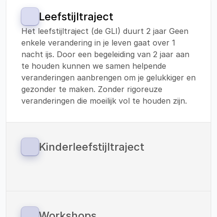
Leefstijltraject
Het leefstijltraject (de GLI) duurt 2 jaar Geen 
enkele verandering in je leven gaat over 1 
nacht ijs. Door een begeleiding van 2 jaar aan 
te houden kunnen we samen helpende 
veranderingen aanbrengen om je gelukkiger en 
gezonder te maken. Zonder rigoreuze 
veranderingen die moeilijk vol te houden zijn.
Kinderleefstijltraject
Sinds 1 januari 2023 zijn we ook gestart met 
een leefstijltraject voor kinderen. 
Vitaliteitscoach Helden werkt met de 
methodiek van: ‘Your Coach Next Door’. En 
verzorgt de verbinding tussen preventie en 
Workshops