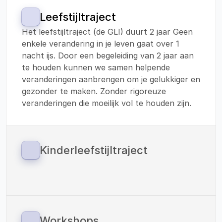
Leefstijltraject
Het leefstijltraject (de GLI) duurt 2 jaar Geen 
enkele verandering in je leven gaat over 1 
nacht ijs. Door een begeleiding van 2 jaar aan 
te houden kunnen we samen helpende 
veranderingen aanbrengen om je gelukkiger en 
gezonder te maken. Zonder rigoreuze 
veranderingen die moeilijk vol te houden zijn.
Kinderleefstijltraject
Sinds 1 januari 2023 zijn we ook gestart met 
een leefstijltraject voor kinderen. 
Vitaliteitscoach Helden werkt met de 
methodiek van: ‘Your Coach Next Door’. En 
verzorgt de verbinding tussen preventie en 
Workshops