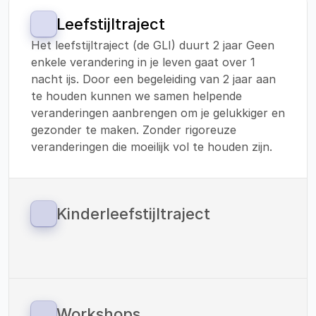
Leefstijltraject
Het leefstijltraject (de GLI) duurt 2 jaar Geen 
enkele verandering in je leven gaat over 1 
nacht ijs. Door een begeleiding van 2 jaar aan 
te houden kunnen we samen helpende 
veranderingen aanbrengen om je gelukkiger en 
gezonder te maken. Zonder rigoreuze 
veranderingen die moeilijk vol te houden zijn.
Kinderleefstijltraject
Sinds 1 januari 2023 zijn we ook gestart met 
een leefstijltraject voor kinderen. 
Vitaliteitscoach Helden werkt met de 
methodiek van: ‘Your Coach Next Door’. En 
verzorgt de verbinding tussen preventie en 
Workshops