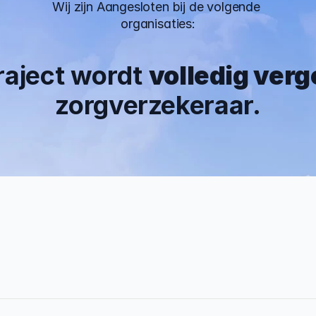
Wij zijn Aangesloten bij de volgende 
organisaties:
traject wordt 
volledig ver
zorgverzekeraar.
 Jaar
0%
rvaring
Traject afgerond