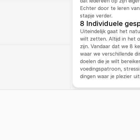
dat iedereen op zijn eige
Echter door te leren van
stapje verder.
8 Individuele ges
 met een leefstijltraject 
Uiteindelijk gaat het natu
 werkt met de 
wilt zetten. Altijd in het
’. En verzorgt de 
zijn. Vandaar dat we 8 k
nder kinderen met 
waar we verschillende di
doelen die je wilt bereike
voedingspatroon, stressi
j workshops aan op zowel 
dingen waar je plezier uit
n onze klanten.