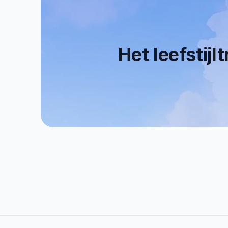
Het leefstijl
0+
0
Tevreden Klanten
   E