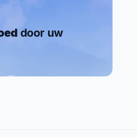
goed
 door uw 
0.7/5
Reviews