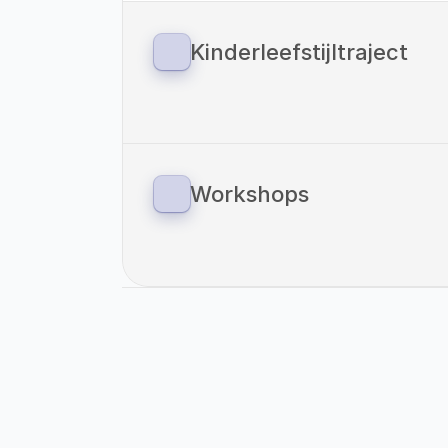
Kinderleefstijltraject
Sinds 1 januari 2023 zijn we ook gestart
voor kinderen. Vitaliteitscoach Helden
methodiek van: ‘Your Coach Next Door
verbinding tussen preventie en zorg o
overgewicht.
Workshops
Als Vitaliteitscoach Helden bieden wi
onze eigen locaties als op locaties va
Even Voorstellen: