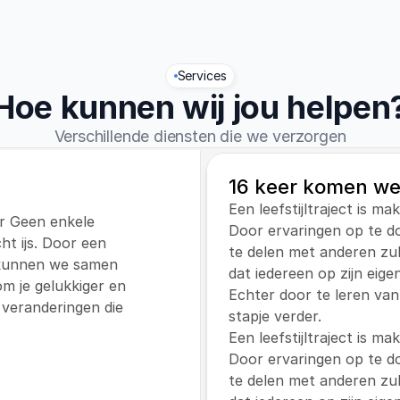
Services
Hoe kunnen wij jou helpen
Verschillende diensten die we verzorgen
16 keer komen we
Een leefstijltraject is ma
ar Geen enkele 
Door ervaringen op te do
ht ijs. Door een 
te delen met anderen zul j
 kunnen we samen 
dat iedereen op zijn eige
 je gelukkiger en 
Echter door te leren van
veranderingen die 
stapje verder.
Een leefstijltraject is ma
Door ervaringen op te do
te delen met anderen zul j