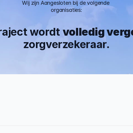
Wij zijn Aangesloten bij de volgende 
organisaties:
traject wordt 
volledig ver
zorgverzekeraar.
 Jaar
0%
rvaring
Traject afgerond