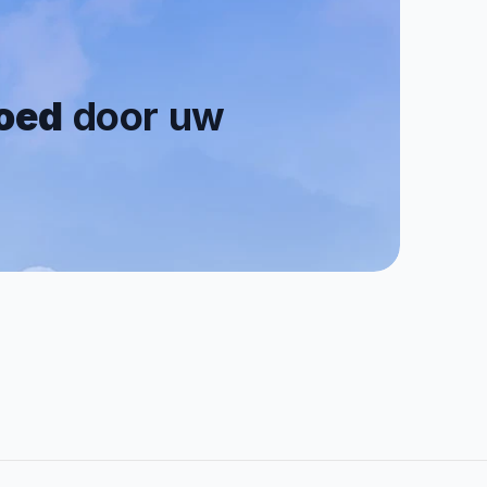
goed
 door uw 
0.7/5
Reviews