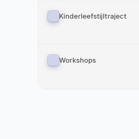
Kinderleefstijltraject
Sinds 1 januari 2023 zijn we ook gestart
voor kinderen. Vitaliteitscoach Helden
methodiek van: ‘Your Coach Next Door
verbinding tussen preventie en zorg o
overgewicht.
Workshops
Als Vitaliteitscoach Helden bieden wi
onze eigen locaties als op locaties va
Even Voorstellen: