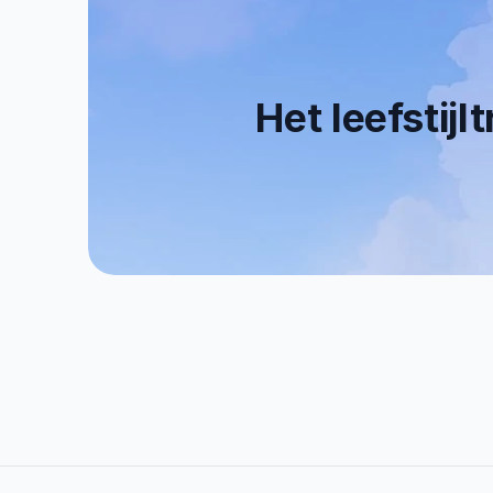
Het leefstijl
0+
0
Tevreden Klanten
   E