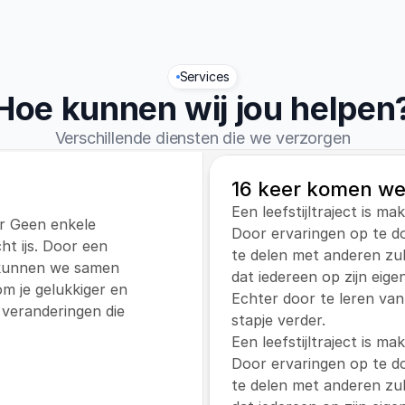
Services
Hoe kunnen wij jou helpen
Verschillende diensten die we verzorgen
16 keer komen we
Een leefstijltraject is ma
ar Geen enkele 
Door ervaringen op te do
ht ijs. Door een 
te delen met anderen zul j
 kunnen we samen 
dat iedereen op zijn eige
 je gelukkiger en 
Echter door te leren van
veranderingen die 
stapje verder.
Een leefstijltraject is ma
Door ervaringen op te do
te delen met anderen zul j