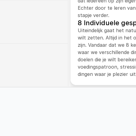
dat iedereen op zijn eige
Echter door te leren van
stapje verder.
8 Individuele ges
 met een leefstijltraject 
Uiteindelijk gaat het natu
 werkt met de 
wilt zetten. Altijd in het
’. En verzorgt de 
zijn. Vandaar dat we 8 k
nder kinderen met 
waar we verschillende di
doelen die je wilt bereike
voedingspatroon, stressi
j workshops aan op zowel 
dingen waar je plezier uit
n onze klanten.