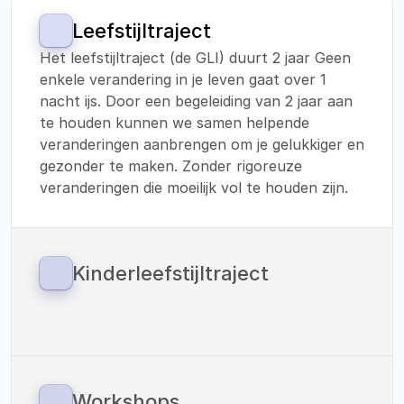
Leefstijltraject
Het leefstijltraject (de GLI) duurt 2 jaar Geen 
enkele verandering in je leven gaat over 1 
nacht ijs. Door een begeleiding van 2 jaar aan 
te houden kunnen we samen helpende 
veranderingen aanbrengen om je gelukkiger en 
gezonder te maken. Zonder rigoreuze 
veranderingen die moeilijk vol te houden zijn.
Kinderleefstijltraject
Sinds 1 januari 2023 zijn we ook gestart met 
een leefstijltraject voor kinderen. 
Vitaliteitscoach Helden werkt met de 
methodiek van: ‘Your Coach Next Door’. En 
verzorgt de verbinding tussen preventie en 
Workshops