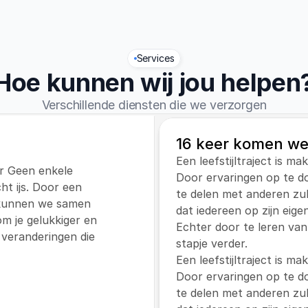
Services
Hoe kunnen wij jou helpen
Verschillende diensten die we verzorgen
16 keer komen we
Een leefstijltraject is ma
ar Geen enkele 
Door ervaringen op te do
ht ijs. Door een 
te delen met anderen zul j
 kunnen we samen 
dat iedereen op zijn eige
 je gelukkiger en 
Echter door te leren van
veranderingen die 
stapje verder.
Een leefstijltraject is ma
Door ervaringen op te do
te delen met anderen zul j