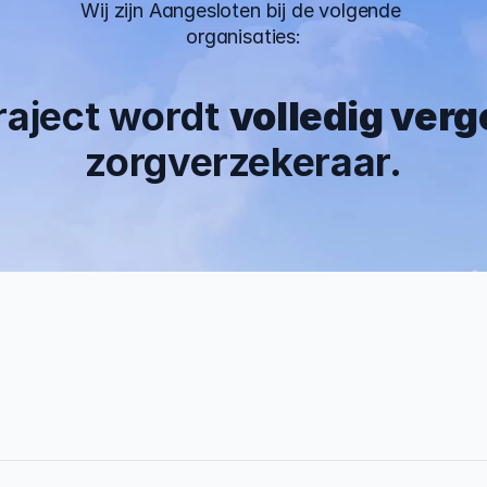
Wij zijn Aangesloten bij de volgende 
organisaties:
traject wordt 
volledig ver
zorgverzekeraar.
 Jaar
0%
rvaring
Traject afgerond