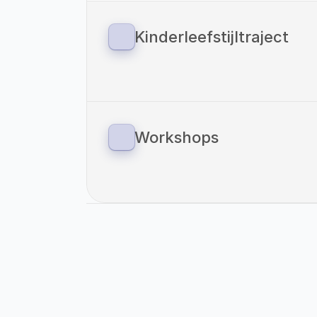
Kinderleefstijltraject
Sinds 1 januari 2023 zijn we ook gestart
voor kinderen. Vitaliteitscoach Helden
methodiek van: ‘Your Coach Next Door
verbinding tussen preventie en zorg o
overgewicht.
Workshops
Als Vitaliteitscoach Helden bieden wi
onze eigen locaties als op locaties va
Even Voorstellen: