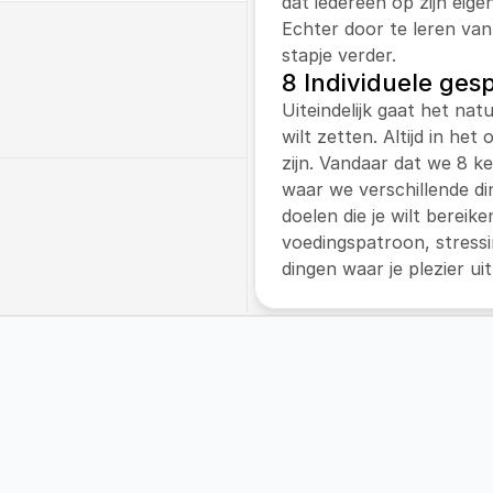
dat iedereen op zijn eige
Echter door te leren van
stapje verder.
8 Individuele ges
 met een leefstijltraject 
Uiteindelijk gaat het natu
 werkt met de 
wilt zetten. Altijd in het
’. En verzorgt de 
zijn. Vandaar dat we 8 k
nder kinderen met 
waar we verschillende di
doelen die je wilt bereike
voedingspatroon, stressi
j workshops aan op zowel 
dingen waar je plezier uit
n onze klanten.