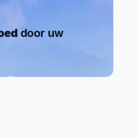
goed
 door uw 
0.7/5
Reviews