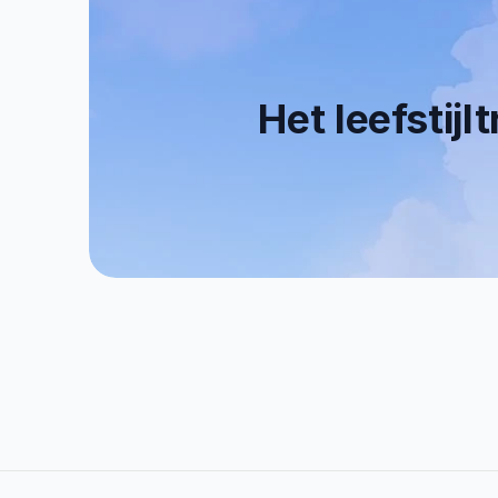
Het leefstijl
0+
0
Tevreden Klanten
   E