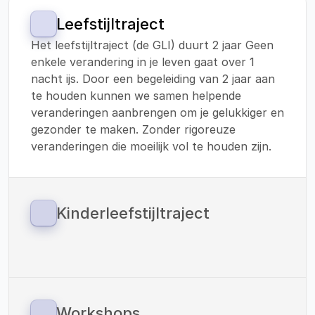
Leefstijltraject
Het leefstijltraject (de GLI) duurt 2 jaar Geen 
enkele verandering in je leven gaat over 1 
nacht ijs. Door een begeleiding van 2 jaar aan 
te houden kunnen we samen helpende 
veranderingen aanbrengen om je gelukkiger en 
gezonder te maken. Zonder rigoreuze 
veranderingen die moeilijk vol te houden zijn.
Kinderleefstijltraject
Sinds 1 januari 2023 zijn we ook gestart met 
een leefstijltraject voor kinderen. 
Vitaliteitscoach Helden werkt met de 
methodiek van: ‘Your Coach Next Door’. En 
verzorgt de verbinding tussen preventie en 
Workshops