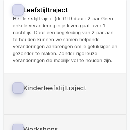
Leefstijltraject
Het leefstijltraject (de GLI) duurt 2 jaar Geen 
enkele verandering in je leven gaat over 1 
nacht ijs. Door een begeleiding van 2 jaar aan 
te houden kunnen we samen helpende 
veranderingen aanbrengen om je gelukkiger en 
gezonder te maken. Zonder rigoreuze 
veranderingen die moeilijk vol te houden zijn.
Kinderleefstijltraject
Sinds 1 januari 2023 zijn we ook gestart met 
een leefstijltraject voor kinderen. 
Vitaliteitscoach Helden werkt met de 
methodiek van: ‘Your Coach Next Door’. En 
verzorgt de verbinding tussen preventie en 
Workshops