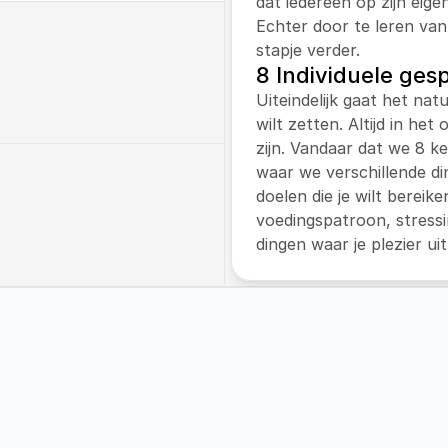
dat iedereen op zijn eige
Echter door te leren van
stapje verder.
8 Individuele ges
 met een leefstijltraject 
Uiteindelijk gaat het natu
 werkt met de 
wilt zetten. Altijd in het
’. En verzorgt de 
zijn. Vandaar dat we 8 k
nder kinderen met 
waar we verschillende di
doelen die je wilt bereike
voedingspatroon, stressi
j workshops aan op zowel 
dingen waar je plezier uit
n onze klanten.