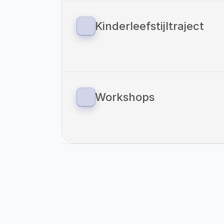
Kinderleefstijltraject
Sinds 1 januari 2023 zijn we ook gestart
voor kinderen. Vitaliteitscoach Helden
methodiek van: ‘Your Coach Next Door
verbinding tussen preventie en zorg o
overgewicht.
Workshops
Als Vitaliteitscoach Helden bieden wi
onze eigen locaties als op locaties va
Even Voorstellen: