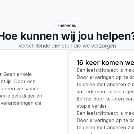
Services
Hoe kunnen wij jou helpen
Verschillende diensten die we verzorgen
16 keer komen we
Een leefstijltraject is ma
ar Geen enkele 
Door ervaringen op te do
ht ijs. Door een 
te delen met anderen zul j
 kunnen we samen 
dat iedereen op zijn eige
 je gelukkiger en 
Echter door te leren van
veranderingen die 
stapje verder.
Een leefstijltraject is ma
Door ervaringen op te do
te delen met anderen zul j