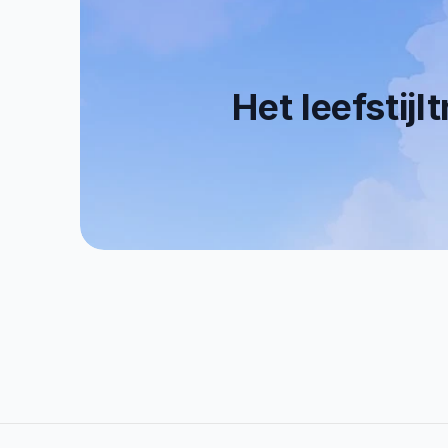
Het leefstijl
0+
0
Tevreden Klanten
   E