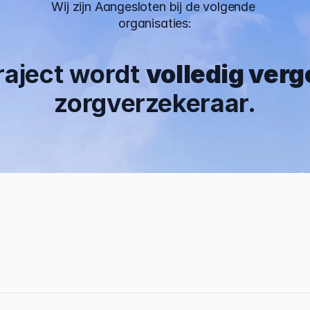
Wij zijn Aangesloten bij de volgende 
organisaties:
traject wordt 
volledig ver
zorgverzekeraar.
 Jaar
0%
rvaring
Traject afgerond