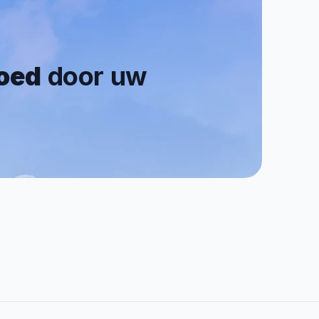
goed
 door uw 
0.7/5
Reviews